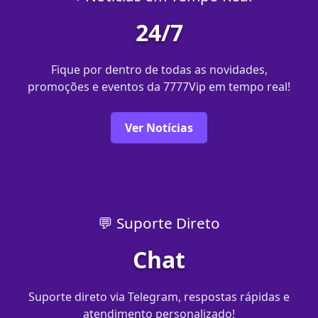
24/7
Fique por dentro de todas as novidades,
promoções e eventos da 7777Vip em tempo real!
Ver Notícias
💬 Suporte Direto
Chat
Suporte direto via Telegram, respostas rápidas e
atendimento personalizado!