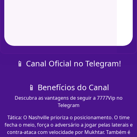
📱 Canal Oficial no Telegram!
📱 Benefícios do Canal
Descubra as vantagens de seguir a 7777Vip no
Telegram
Tática: O Nashville prioriza o posicionamento. O time
fecha o meio, força o adversário a jogar pelas laterais e
contra-ataca com velocidade por Mukhtar. Também é