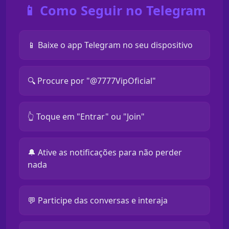
📱 Como Seguir no Telegram
📱 Baixe o app Telegram no seu dispositivo
🔍 Procure por "@7777VipOficial"
👆 Toque em "Entrar" ou "Join"
🔔 Ative as notificações para não perder
nada
💬 Participe das conversas e interaja