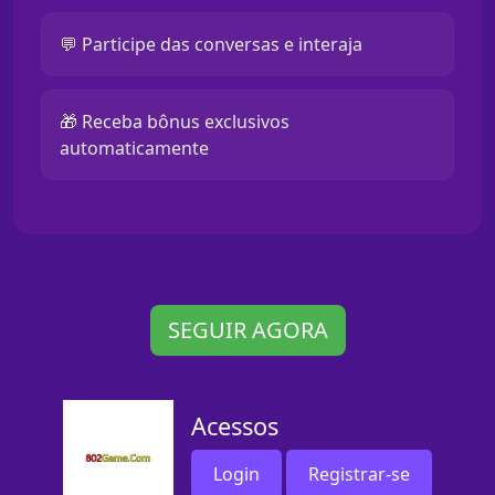
💬 Participe das conversas e interaja
🎁 Receba bônus exclusivos
automaticamente
SEGUIR AGORA
Acessos
Login
Registrar-se