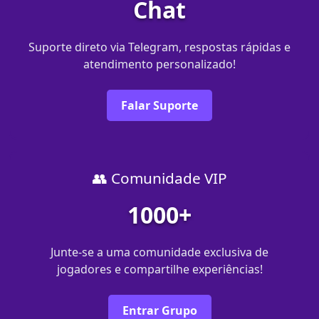
Chat
Suporte direto via Telegram, respostas rápidas e
atendimento personalizado!
Falar Suporte
👥 Comunidade VIP
1000+
Junte-se a uma comunidade exclusiva de
jogadores e compartilhe experiências!
Entrar Grupo