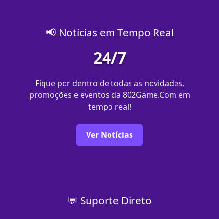
📢 Notícias em Tempo Real
24/7
Fique por dentro de todas as novidades,
promoções e eventos da 802Game.Com em
tempo real!
Ver Notícias
💬 Suporte Direto